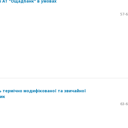
і АТ "Ощадбанк" в умовах
57-6
ь термічно модифікованої та звичайної
дик
63-6