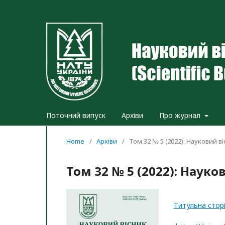
Поточний випуск
Архіви
Про журнал
Home
/
Архіви
/
Том 32 № 5 (2022): Науковий 
Том 32 № 5 (2022): Наук
Титульна сторі