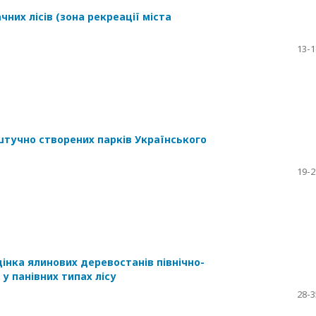
их лісів (зона рекреації міста
13-1
тучно створених парків Українського
19-2
цінка ялинових деревостанів північно-
у панівних типах лісу
28-3