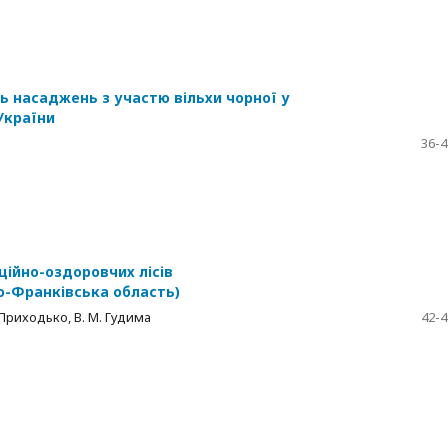
ь насаджень з участю вільхи чорної у
України
36-4
ційно-оздоровчих лісів
о-Франківська область)
. Приходько, В. М. Гудима
42-4