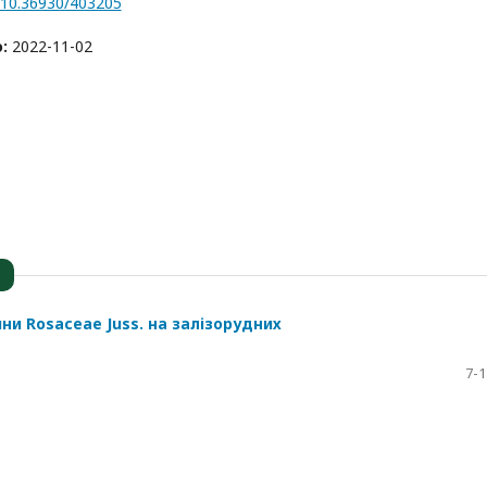
g/10.36930/403205
о:
2022-11-02
и Rosaceae Juss. на залізорудних
7-1