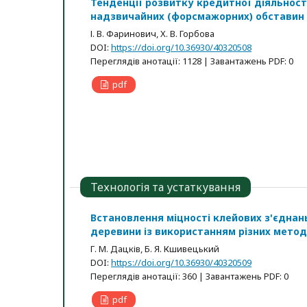
Тенденції розвитку кредитної діяльност
надзвичайних (форсмажорних) обставин
І. В. Фаринович, Х. В. Горбова
DOI:
https://doi.org/10.36930/40320508
Переглядів анотації: 1128 | Завантажень PDF: 0
pdf
Технологія та устаткування
Встановлення міцності клейових з'єднан
деревини із використанням різних мето
Г. М. Дацків, Б. Я. Кшивецький
DOI:
https://doi.org/10.36930/40320509
Переглядів анотації: 360 | Завантажень PDF: 0
pdf