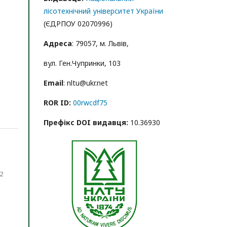
лісотехнічний університет України
(ЄДРПОУ 02070996)
Адреса
: 79057, м. Львів,
вул. Ген.Чупринки, 103
Email
: nltu@ukr.net
ROR ID:
00rwcdf75
Префікс DOI видавця:
10.36930
2