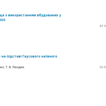
ща з використанням вбудованих у
iOS
87-9
на підставі Гаусового наївного
нко, Т. В. Лендюк
92-9