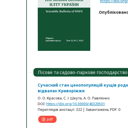
https://doi.or
Опублікован
Лісове та садово-паркове господарство
Сучасний стан ценопопуляцій кущів родин
відвалах Криворіжжя
О. О. Красова, С. І. Шкута, А. О. Павленко
DOI:
https://doi.org/10.36930/40320501
Переглядів анотації: 322 | Завантажень PDF: 0
pdf