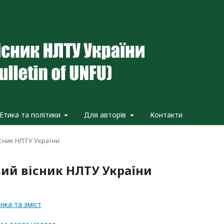
Етика та політики
Для авторів
Контакти
вісник НЛТУ України
овий вісник НЛТУ України
нка та зміст