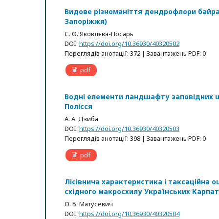
Видове різноманіття дендрофлори байрачн
Запоріжжя)
С. О. Яковлєва-Носарь
DOI:
https://doi.org/10.36930/40320502
Переглядів анотації: 372 | Завантажень PDF: 0
pdf
Водні елементи ландшафту заповідних ш
Полісся
А. А. Дзиба
DOI:
https://doi.org/10.36930/40320503
Переглядів анотації: 398 | Завантажень PDF: 0
pdf
Лісівнича характеристика і таксаційна о
східного макросхилу Українських Карпат 
О. Б. Матусевич
DOI:
https://doi.org/10.36930/40320504