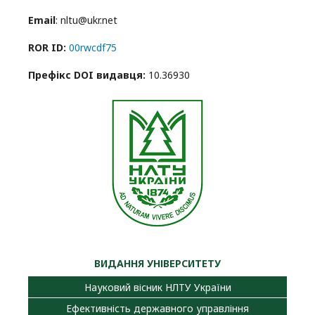
Email
: nltu@ukr.net
ROR ID:
00rwcdf75
Префікс DOI видавця:
10.36930
ВИДАННЯ УНІВЕРСИТЕТУ
Науковий вісник НЛТУ України
Ефективність державного управління