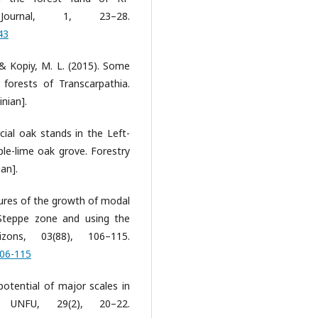
al Journal, 1, 23–28.
43
O., & Kopiy, M. L. (2015). Some
 forests of Transcarpathia.
inian].
icial oak stands in the Left-
le-lime oak grove. Forestry
an].
tures of the growth of modal
t-Steppe zone and using the
izons, 03(88), 106–115.
106-115
potential of major scales in
of UNFU, 29(2), 20–22.