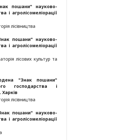
Знак пошани" науково-
ва і агролісомеліорації
аторія лісівництва
Знак пошани" науково-
ва і агролісомеліорації
ораторія лісових культур та
ордена "Знак пошани"
вого господарства і
. Харків
аторія лісівництва
Знак пошани" науково-
ва і агролісомеліорації
а