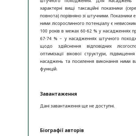
штучного походження. Для насаджень 
характерні вищі таксаційні показники (сере
повнота) порівняно зі штучними. Показники 
ними лісорослинного потенціалу є невисокими
100 років в межах 60-62 % у насадженнях 
67-74 % – у насадженнях штучного походж
щодо здійснення відповідних лісогосп
оптимізації вікової структури, підвищенн
насаджень та посилення виконання ними в
функцій.
Завантаження
Дані завантаження ще не доступні.
Біографії авторів