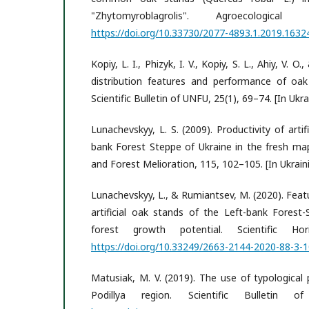
"Zhytomyroblagrolis". Agroecologic
https://doi.org/10.33730/2077-4893.1.2019.1632
Kopiy, L. I., Phizyk, I. V., Kopiy, S. L., Ahiy, V. 
distribution features and performance of oak
Scientific Bulletin of UNFU, 25(1), 69–74. [In Ukra
Lunachevskyy, L. S. (2009). Productivity of artif
bank Forest Steppe of Ukraine in the fresh map
and Forest Melioration, 115, 102–105. [In Ukraini
Lunachevskyy, L., & Rumiantsev, M. (2020). Fea
artificial oak stands of the Left-bank Fores
forest growth potential. Scientific Hor
https://doi.org/10.33249/2663-2144-2020-88-3-
Matusiak, M. V. (2019). The use of typological 
Podillya region. Scientific Bulletin 