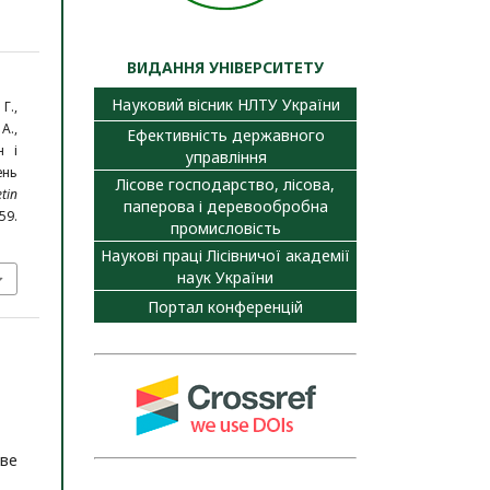
ВИДАННЯ УНІВЕРСИТЕТУ
Науковий вісник НЛТУ України
Г.,
А.,
Ефективність державного
н і
управління
ень
Лісове господарство, лісова,
etin
паперова і деревообробна
9.
промисловість
Наукові праці Лісівничої академії
наук України
Портал конференцій
ве