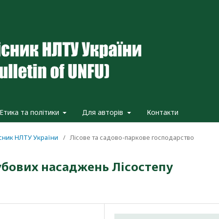
Етика та політики
Для авторів
Контакти
вісник НЛТУ України
/
Лісове та садово-паркове господарство
убових насаджень Лісостепу