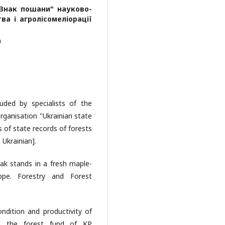
"Знак пошани" науково-
ва і агролісомеліорації
а
uded by specialists of the
ganisation "Ukrainian state
s of state records of forests
 Ukrainian].
oak stands in a fresh maple-
ppe. Forestry and Forest
condition and productivity of
n the forest fund of KP