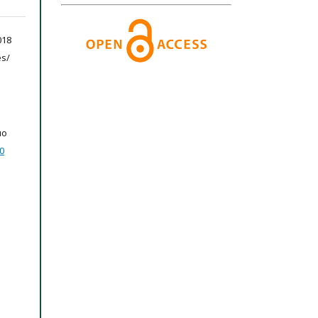
18
es/
но
0