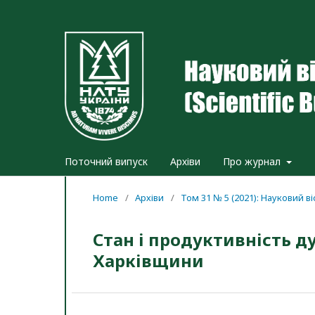
Поточний випуск
Архіви
Про журнал
Home
/
Архіви
/
Том 31 № 5 (2021): Науковий 
Стан і продуктивність д
Харківщини