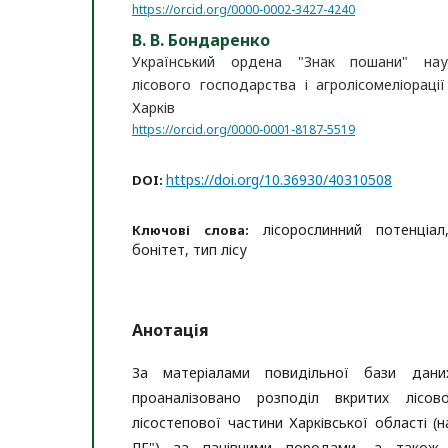
https://orcid.org/0000-0002-3427-4240
В. В. Бондаренко
Український ордена "Знак пошани" наук
лісового господарства і агролісомеліорації
Харків
https://orcid.org/0000-0001-8187-5519
https://doi.org/10.36930/40310508
DOI:
лісорослинний потенціа
Ключові слова:
бонітет, тип лісу
Анотація
За матеріалами повидільної бази дани
проаналізовано розподіл вкритих лісов
лісостепової частини Харківської області 
ЛГ") за панівними породами, а також