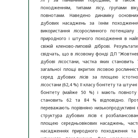
походженням, типами лісу, групами вік
повнотами. Наведено динаміку основних
дубових насаджень за їхнім походження
використання лісорослинного потенціал
природного і штучного походження в найп
свіжій кленово-липовій діброві. Результа
свідчать, що в лісовому фонді ДП "Жовтне
дубові лісостани, частка яких становить 7
загальної площі вкритих лісовою рослинніс
серед дубових лісів за площею істотн
лісостани (62,4 %) ІІ класу бонітету та штучн
бонітету (майже 50 %) і мають повноту 
становить 62 та 84 % відповідно. Прот
переважають порівняно низькопродуктивні п
структура дубових лісів є розбалансов
площею середньовікових насаджень, час
насадженнях природного походження та