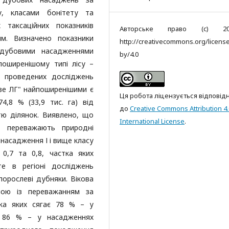
у, класами бонітету та
 таксаційних показників
Авторське право (c) 20
м. Визначено показники
http://creativecommons.org/licens
у дубовими насадженнями
by/4.0
оширенішому типі лісу –
ти проведених досліджень
ве ЛГ" найпоширенішими є
Ця робота ліцензується відповід
4,8 % (33,9 тис. га) від
до
Creative Commons Attribution 4.
тю ділянок. Виявлено, що
International License
.
о переважають природні
і насадження І і вище класу
0,7 та 0,8, частка яких
е в регіоні досліджень
орослеві дубняки. Вікова
аною із переважанням за
тка яких сягає 78 % – у
 86 % – у насадженнях