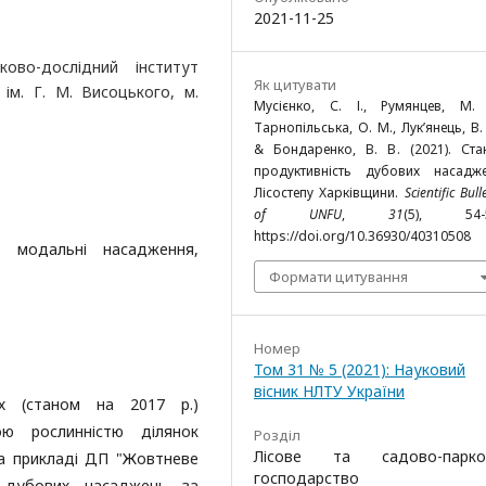
2021-11-25
ово-дослідний інститут
Як цитувати
 ім. Г. М. Висоцького, м.
Мусієнко, С. І., Румянцев, М. 
Тарнопільська, О. М., Лук’янець, В. 
& Бондаренко, В. В. (2021). Ста
продуктивність дубових насадж
Лісостепу Харківщини.
Scientific Bull
of UNFU
,
31
(5), 54-5
https://doi.org/10.36930/40310508
л, модальні насадження,
Формати цитування
Номер
Том 31 № 5 (2021): Науковий
вісник НЛТУ України
х (станом на 2017 р.)
ою рослинністю ділянок
Розділ
Лісове та садово-парко
(на прикладі ДП "Жовтневе
господарство
 дубових насаджень за