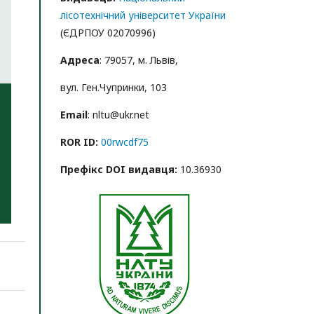
лісотехнічний університет України
(ЄДРПОУ 02070996)
Адреса
: 79057, м. Львів,
вул. Ген.Чупринки, 103
Email
: nltu@ukr.net
ROR ID:
00rwcdf75
Префікс DOI видавця:
10.36930