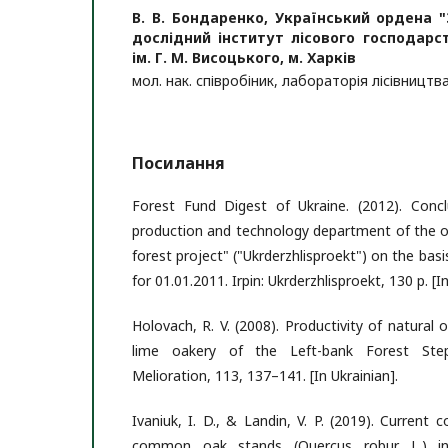
В. В. Бондаренко,
Український ордена 
дослідний інститут лісового господарст
ім. Г. М. Висоцького, м. Харків
мол. нак. співробіник, лабораторія лісівництв
Посилання
Forest Fund Digest of Ukraine. (2012). Concl
production and technology department of the or
forest project" ("Ukrderzhlisproekt") on the basi
for 01.01.2011. Irpin: Ukrderzhlisproekt, 130 p. [In
Holovach, R. V. (2008). Productivity of natural 
lime oakery of the Left-bank Forest Ste
Melioration, 113, 137–141. [In Ukrainian].
Ivaniuk, I. D., & Landin, V. P. (2019). Current 
common oak stands (Quercus robur L.) i