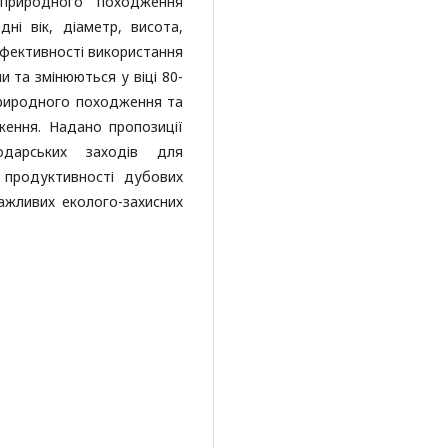
природного походження
дні вік, діаметр, висота,
ефективності використання
 та змінюються у віці 80-
природного походження та
ення. Надано пропозиції
одарських заходів для
я продуктивності дубових
ажливих еколого-захисних