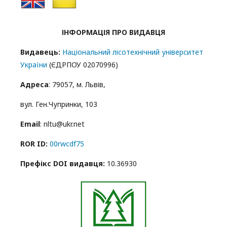
ІНФОРМАЦІЯ ПРО ВИДАВЦЯ
Видавець:
Національний лісотехнічний університет
України
(ЄДРПОУ 02070996)
Адреса
: 79057, м. Львів,
вул. Ген.Чупринки, 103
Email
: nltu@ukr.net
ROR ID:
00rwcdf75
Префікс DOI видавця:
10.36930