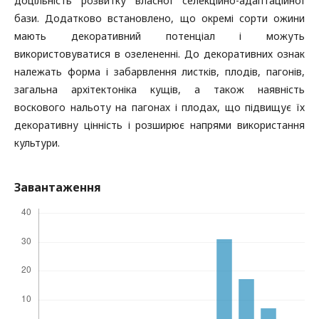
доцільність розвитку власної селекційно-адаптаційної
бази. Додатково встановлено, що окремі сорти ожини
мають декоративний потенціал і можуть
використовуватися в озелененні. До декоративних ознак
належать форма і забарвлення листків, плодів, пагонів,
загальна архітектоніка кущів, а також наявність
воскового нальоту на пагонах і плодах, що підвищує їх
декоративну цінність і розширює напрями використання
культури.
Завантаження