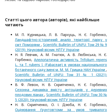
Статті цього автора (авторів), які найбільше
читають
М. П. Курницька, Л. В. Пархуць, Н. Є. Горбенко,
Ландшафтно-історичний аналіз території парку у
смт Поморяни
,
Scientific Bulletin of UNFU: Том 29 № 9
(2019): Науковий вісник НЛТУ України
Н. Я. Левчик, А. М. Гнатюк, А. В. Любінська, Н. Є.
Горбенко,
Алелопатична активність Trifolium repens
L. та T. rubens l. (Fabaceae) в умовах національного
ботанічного саду імені м. М. М. Гришка НАН України
,
Scientific Bulletin of UNFU: Том 31 № 1 (2021):
Науковий вісник НЛТУ України
В. Ф. Левон, Н. В. Скрипченко, Н. Є. Горбенко,
Сезонна динаміка вмісту антоціанів у деревних
плодових ліанах
,
Scientific Bulletin of UNFU: Том 30 №
5 (2020): Науковий вісник НЛТУ України
Н. В. Скрипченко, О. І. Дзюба, Н. Є. Горбенко,
Оцінювання ґрунтовтоми за умов тривалого