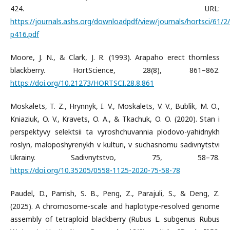
424. URL:
https://journals.ashs.org/downloadpdf/view/journals/hortsci/61/2/a
p416.pdf
Moore, J. N., & Clark, J. R. (1993). Arapaho erect thornless
blackberry. HortScience, 28(8), 861–862.
https://doi.org/10.21273/HORTSCI.28.8.861
Moskalets, T. Z., Hrynnyk, I. V., Moskalets, V. V., Bublik, M. O.,
Kniaziuk, O. V., Kravets, O. A., & Tkachuk, O. O. (2020). Stan i
perspektyvy selektsii ta vyroshchuvannia plodovo-yahidnykh
roslyn, maloposhyrenykh v kulturi, v suchasnomu sadivnytstvi
Ukrainy. Sadivnytstvo, 75, 58–78.
https://doi.org/10.35205/0558-1125-2020-75-58-78
Paudel, D., Parrish, S. B., Peng, Z., Parajuli, S., & Deng, Z.
(2025). A chromosome-scale and haplotype-resolved genome
assembly of tetraploid blackberry (Rubus L. subgenus Rubus