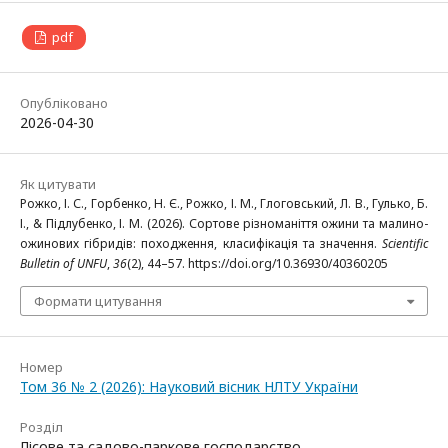
pdf
Опубліковано
2026-04-30
Як цитувати
Рожко, І. С., Горбенко, Н. Є., Рожко, І. М., Глоговський, Л. В., Гулько, Б.
І., & Підлубенко, І. М. (2026). Сортове різноманіття ожини та малино-
ожинових гібридів: походження, класифікація та значення.
Scientific
Bulletin of UNFU
,
36
(2), 44–57. https://doi.org/10.36930/40360205
Формати цитування
Номер
Том 36 № 2 (2026): Науковий вісник НЛТУ України
Розділ
Лісове та садово-паркове господарство