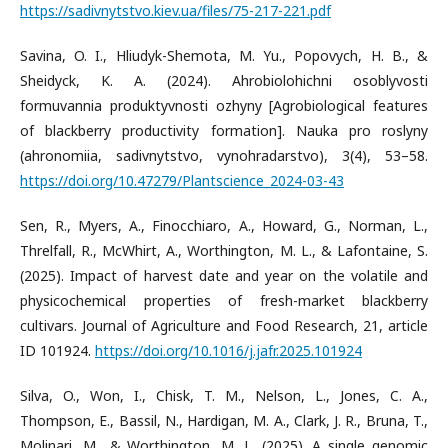
https://sadivnytstvo.kiev.ua/files/75-217-221.pdf
Savina, O. I., Hliudyk-Shemota, M. Yu., Popovych, H. B., &
Sheidyck, K. A. (2024). Ahrobiolohichni osoblyvosti
formuvannia produktyvnosti ozhyny [Agrobiological features
of blackberry productivity formation]. Nauka pro roslyny
(ahronomiia, sadivnytstvo, vynohradarstvo), 3(4), 53–58.
https://doi.org/10.47279/Plantscience_2024-03-43
Sen, R., Myers, A., Finocchiaro, A., Howard, G., Norman, L.,
Threlfall, R., McWhirt, A., Worthington, M. L., & Lafontaine, S.
(2025). Impact of harvest date and year on the volatile and
physicochemical properties of fresh-market blackberry
cultivars. Journal of Agriculture and Food Research, 21, article
ID 101924.
https://doi.org/10.1016/j.jafr.2025.101924
Silva, O., Won, I., Chisk, T. M., Nelson, L., Jones, C. A.,
Thompson, E., Bassil, N., Hardigan, M. A., Clark, J. R., Bruna, T.,
Molinari, M., & Worthington, M. L. (2025). A single genomic