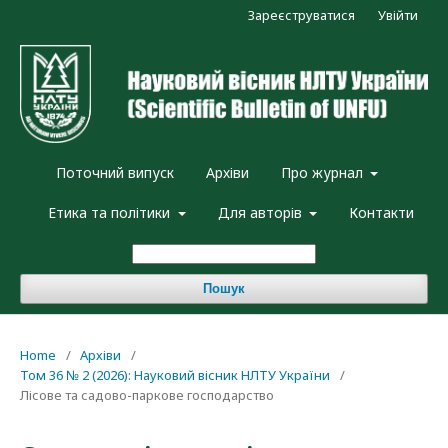
Зареєструватися
Увійти
Поточний випуск
Архіви
Про журнал
Етика та політики
Для авторів
Контакти
Пошук
Home
/
Архіви
/
Том 36 № 2 (2026): Науковий вісник НЛТУ України
/
Лісове та садово-паркове господарство