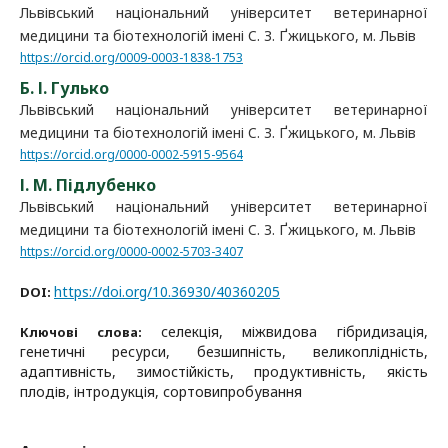
Львівський національний університет ветеринарної
медицини та біотехнологій імені C. З. Ґжицького, м. Львів
https://orcid.org/0009-0003-1838-1753
Б. І. Гулько
Львівський національний університет ветеринарної
медицини та біотехнологій імені C. З. Ґжицького, м. Львів
https://orcid.org/0000-0002-5915-9564
І. М. Підлубенко
Львівський національний університет ветеринарної
медицини та біотехнологій імені C. З. Ґжицького, м. Львів
https://orcid.org/0000-0002-5703-3407
https://doi.org/10.36930/40360205
DOI:
селекція, міжвидова гібридизація,
Ключові слова:
генетичні ресурси, безшипність, великоплідність,
адаптивність, зимостійкість, продуктивність, якість
плодів, інтродукція, сортовипробування