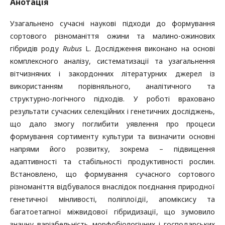
Анотація
Узагальнено сучасні наукові підходи до формування
сортового різноманіття ожини та малино-ожинових
гібридів роду
Rubus
L. Дослідження виконано на основі
комплексного аналізу, систематизації та узагальнення
вітчизняних і закордонних літературних джерел із
використанням порівняльного, аналітичного та
структурно-логічного підходів. У роботі враховано
результати сучасних селекційних і генетичних досліджень,
що дало змогу поглибити уявлення про процеси
формування сортименту культури та визначити основні
напрями його розвитку, зокрема – підвищення
адаптивності та стабільності продуктивності рослин.
Встановлено, що формування сучасного сортового
різноманіття відбувалося внаслідок поєднання природної
генетичної мінливості, поліплоїдії, апоміксису та
багатоетапної міжвидової гібридизації, що зумовило
значну варіабельність морфобіологічних і господарських