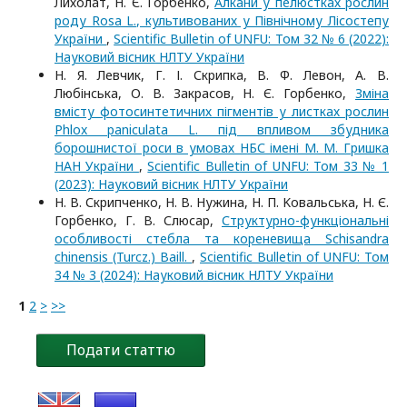
Лихолат, Н. Є. Горбенко,
Алкани у пелюстках рослин
роду Rosa L., культивованих у Північному Лісостепу
України
,
Scientific Bulletin of UNFU: Том 32 № 6 (2022):
Науковий вісник НЛТУ України
Н. Я. Левчик, Г. І. Скрипка, В. Ф. Левон, А. В.
Любінська, О. В. Закрасов, Н. Є. Горбенко,
Зміна
вмісту фотосинтетичних пігментів у листках рослин
Phlox paniculata L. під впливом збудника
борошнистої роси в умовах НБС імені М. М. Гришка
НАН України
,
Scientific Bulletin of UNFU: Том 33 № 1
(2023): Науковий вісник НЛТУ України
Н. В. Скрипченко, Н. В. Нужина, Н. П. Koвальська, Н. Є.
Горбенко, Г. В. Слюсар,
Структурно-функціональні
особливості стебла та кореневища Schisandra
chinensis (Turcz.) Baill.
,
Scientific Bulletin of UNFU: Том
34 № 3 (2024): Науковий вісник НЛТУ України
1
2
>
>>
Подати статтю