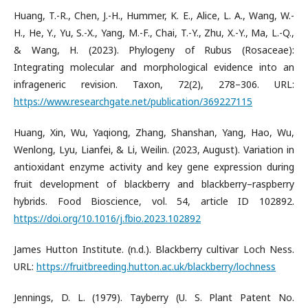
Huang, T.-R., Chen, J.-H., Hummer, K. E., Alice, L. A., Wang, W.-
H., He, Y., Yu, S.-X., Yang, M.-F., Chai, T.-Y., Zhu, X.-Y., Ma, L.-Q.,
& Wang, H. (2023). Phylogeny of Rubus (Rosaceae):
Integrating molecular and morphological evidence into an
infrageneric revision. Taxon, 72(2), 278–306. URL:
https://www.researchgate.net/publication/369227115
Huang, Xin, Wu, Yaqiong, Zhang, Shanshan, Yang, Hao, Wu,
Wenlong, Lyu, Lianfei, & Li, Weilin. (2023, August). Variation in
antioxidant enzyme activity and key gene expression during
fruit development of blackberry and blackberry–raspberry
hybrids. Food Bioscience, vol. 54, article ID 102892.
https://doi.org/10.1016/j.fbio.2023.102892
James Hutton Institute. (n.d.). Blackberry cultivar Loch Ness.
URL:
https://fruitbreeding.hutton.ac.uk/blackberry/lochness
Jennings, D. L. (1979). Tayberry (U. S. Plant Patent No.