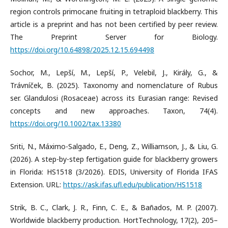
region controls primocane fruiting in tetraploid blackberry. This
article is a preprint and has not been certified by peer review.
The Preprint Server for Biology.
https://doi.org/10.64898/2025.12.15.694498
Sochor, M., Lepší, M., Lepší, P., Velebil, J., Király, G., &
Trávníček, B. (2025). Taxonomy and nomenclature of Rubus
ser. Glandulosi (Rosaceae) across its Eurasian range: Revised
concepts and new approaches. Taxon, 74(4).
https://doi.org/10.1002/tax.13380
Sriti, N., Máximo-Salgado, E., Deng, Z., Williamson, J., & Liu, G.
(2026). A step-by-step fertigation guide for blackberry growers
in Florida: HS1518 (3/2026). EDIS, University of Florida IFAS
Extension. URL:
https://ask.ifas.ufl.edu/publication/HS1518
Strik, B. C., Clark, J. R., Finn, C. E., & Bañados, M. P. (2007).
Worldwide blackberry production. HortTechnology, 17(2), 205–