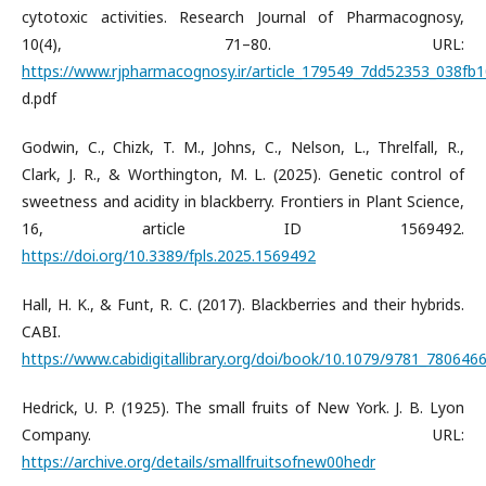
cytotoxic activities. Research Journal of Pharmacognosy,
10(4), 71–80. URL:
https://www.rjpharmacognosy.ir/article_179549_7dd52353_038f
d.pdf
Godwin, C., Chizk, T. M., Johns, C., Nelson, L., Threlfall, R.,
Clark, J. R., & Worthington, M. L. (2025). Genetic control of
sweetness and acidity in blackberry. Frontiers in Plant Science,
16, article ID 1569492.
https://doi.org/10.3389/fpls.2025.1569492
Hall, H. K., & Funt, R. C. (2017). Blackberries and their hybrids.
CABI.
https://www.cabidigitallibrary.org/doi/book/10.1079/9781_780646
Hedrick, U. P. (1925). The small fruits of New York. J. B. Lyon
Company. URL:
https://archive.org/details/smallfruitsofnew00hedr