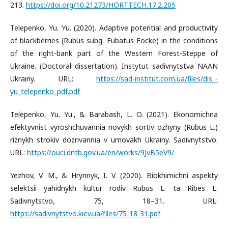
213.
https://doi.org/10.21273/HORTTECH.17.2.205
Telepenko, Yu. Yu. (2020). Adaptive potential and productivity
of blackberries (Rubus subg. Eubatus Focke) in the conditions
of the right-bank part of the Western Forest-Steppe of
Ukraine. (Doctoral dissertation). Instytut sadivnytstva NAAN
Ukrainy. URL:
https://sad-institut.com.ua/files/dis_-
yu_telepenko_pdf.pdf
Telepenko, Yu. Yu., & Barabash, L. O. (2021). Ekonomichna
efektyvnist vyroshchuvannia novykh sortiv ozhyny (Rubus L.)
riznykh strokiv dozrivannia v umovakh Ukrainy. Sadivnytstvo.
URL:
https://ouci.dntb.gov.ua/en/works/9JvB5eV9/
Yezhov, V. M., & Hrynnyk, I. V. (2020). Biokhimichni aspekty
selektsii yahidnykh kultur rodiv Rubus L. ta Ribes L.
Sadivnytstvo, 75, 18–31. URL:
https://sadivnytstvo.kiev.ua/files/75-18-31.pdf