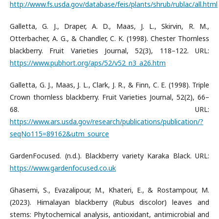
http://www.fs.usda.gov/database/feis/plants/shrub/rublac/all.html
Galletta, G. J., Draper, A. D., Maas, J. L., Skirvin, R. M.,
Otterbacher, A. G., & Chandler, C. K. (1998). Chester Thornless
blackberry. Fruit Varieties Journal, 52(3), 118–122. URL:
https://www.pubhort.org/aps/52/v52_n3_a26.htm
Galletta, G. J., Maas, J. L., Clark, J. R., & Finn, C. E. (1998). Triple
Crown thornless blackberry. Fruit Varieties Journal, 52(2), 66–
68. URL:
https://www.ars.usda.gov/research/publications/publication/?
seqNo115=89162&utm_source
GardenFocused. (n.d.). Blackberry variety Karaka Black. URL:
https://www.gardenfocused.co.uk
Ghasemi, S., Evazalipour, M., Khateri, E., & Rostampour, M.
(2023). Himalayan blackberry (Rubus discolor) leaves and
stems: Phytochemical analysis, antioxidant, antimicrobial and