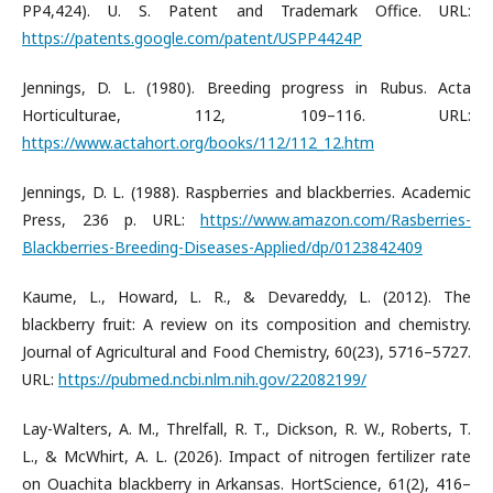
PP4,424). U. S. Patent and Trademark Office. URL:
https://patents.google.com/patent/USPP4424P
Jennings, D. L. (1980). Breeding progress in Rubus. Acta
Horticulturae, 112, 109–116. URL:
https://www.actahort.org/books/112/112_12.htm
Jennings, D. L. (1988). Raspberries and blackberries. Academic
Press, 236 p. URL:
https://www.amazon.com/Rasberries-
Blackberries-Breeding-Diseases-Applied/dp/0123842409
Kaume, L., Howard, L. R., & Devareddy, L. (2012). The
blackberry fruit: A review on its composition and chemistry.
Journal of Agricultural and Food Chemistry, 60(23), 5716–5727.
URL:
https://pubmed.ncbi.nlm.nih.gov/22082199/
Lay-Walters, A. M., Threlfall, R. T., Dickson, R. W., Roberts, T.
L., & McWhirt, A. L. (2026). Impact of nitrogen fertilizer rate
on Ouachita blackberry in Arkansas. HortScience, 61(2), 416–