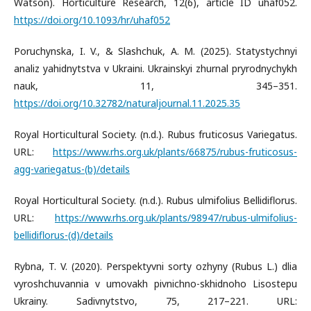
Watson). Horticulture Research, 12(6), article ID uhaf052.
https://doi.org/10.1093/hr/uhaf052
Poruchynska, I. V., & Slashchuk, A. M. (2025). Statystychnyi
analiz yahidnytstva v Ukraini. Ukrainskyi zhurnal pryrodnychykh
nauk, 11, 345–351.
https://doi.org/10.32782/naturaljournal.11.2025.35
Royal Horticultural Society. (n.d.). Rubus fruticosus Variegatus.
URL:
https://www.rhs.org.uk/plants/66875/rubus-fruticosus-
agg-variegatus-(b)/details
Royal Horticultural Society. (n.d.). Rubus ulmifolius Bellidiflorus.
URL:
https://www.rhs.org.uk/plants/98947/rubus-ulmifolius-
bellidiflorus-(d)/details
Rybna, T. V. (2020). Perspektyvni sorty ozhyny (Rubus L.) dlia
vyroshchuvannia v umovakh pivnichno-skhidnoho Lisostepu
Ukrainy. Sadivnytstvo, 75, 217–221. URL: