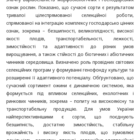
ознак рослин. Показано, що сучасні сорти є результатом
тривалої цілеспрямованої селекційної роботи,
спрямованої на інтеграцію комплексу господарсько цінних
ознак, зокрема – безшипності, великоплідності, високої
якості плодів, транспортабельності, лежкості,
зимостійкості та адаптивності до різних умов
вирощування, а також стійкості до біотичних і абіотичних
чинників середовища. Визначено роль провідних світових
селекційних програм у формуванні генофонду культури та
розширенні її адаптивного потенціалу. Обґрунтовано, що
сучасний сортимент ожини є динамічною системою, яка
формується під впливом селекційних, екологічних і
ринкових чинників, зокрема – попиту на високоякісну та
транспортабельну продукцію. Для умов України
найперспективнішими є сорти, що поєднують
безшипність, достатню зимостійкість, стабільну
врожайність і високу якість плодів, що зумовлює