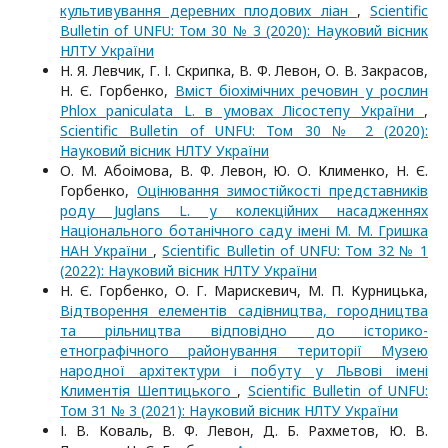
культивування деревних плодових ліан
,
Scientific
Bulletin of UNFU: Том 30 № 3 (2020): Науковий вісник
НЛТУ України
Н. Я. Левчик, Г. І. Скрипка, В. Ф. Левон, О. В. Закрасов,
Н. Є. Горбенко,
Вміст біохімічних речовин у рослин
Phlox paniculata L. в умовах Лісостепу України
,
Scientific Bulletin of UNFU: Том 30 № 2 (2020):
Науковий вісник НЛТУ України
О. М. Абоімова, В. Ф. Левон, Ю. О. Клименко, Н. Є.
Горбенко,
Оцінювання зимостійкості представників
роду Juglans L. у колекційних насадженнях
Національного ботанічного саду імені М. М. Гришка
НАН України
,
Scientific Bulletin of UNFU: Том 32 № 1
(2022): Науковий вісник НЛТУ України
Н. Є. Горбенко, О. Г. Марискевич, М. П. Курницька,
Відтворення елементів садівництва, городництва
та рільництва відповідно до історико-
етнографічного районування території Музею
народної архітектури і побуту у Львові імені
Климентія Шептицького
,
Scientific Bulletin of UNFU:
Том 31 № 3 (2021): Науковий вісник НЛТУ України
І. В. Коваль, В. Ф. Левон, Д. Б. Рахметов, Ю. В.