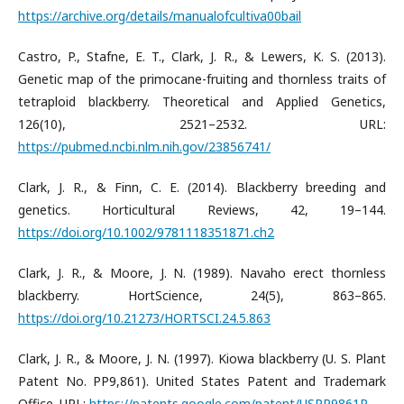
https://archive.org/details/manualofcultiva00bail
Castro, P., Stafne, E. T., Clark, J. R., & Lewers, K. S. (2013).
Genetic map of the primocane-fruiting and thornless traits of
tetraploid blackberry. Theoretical and Applied Genetics,
126(10), 2521–2532. URL:
https://pubmed.ncbi.nlm.nih.gov/23856741/
Clark, J. R., & Finn, C. E. (2014). Blackberry breeding and
genetics. Horticultural Reviews, 42, 19–144.
https://doi.org/10.1002/9781118351871.ch2
Clark, J. R., & Moore, J. N. (1989). Navaho erect thornless
blackberry. HortScience, 24(5), 863–865.
https://doi.org/10.21273/HORTSCI.24.5.863
Clark, J. R., & Moore, J. N. (1997). Kiowa blackberry (U. S. Plant
Patent No. PP9,861). United States Patent and Trademark
Office. URL:
https://patents.google.com/patent/USPP9861P