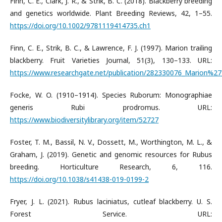
Finn, C. E., Clark, J. R., & Strik, B. C. (2018). Blackberry breeding
and genetics worldwide. Plant Breeding Reviews, 42, 1–55.
https://doi.org/10.1002/9781119414735.ch1
Finn, C. E., Strik, B. C., & Lawrence, F. J. (1997). Marion trailing
blackberry. Fruit Varieties Journal, 51(3), 130–133. URL:
https://www.researchgate.net/publication/282330076_Marion%27_t
Focke, W. O. (1910–1914). Species Ruborum: Monographiae
generis Rubi prodromus. URL:
https://www.biodiversitylibrary.org/item/52727
Foster, T. M., Bassil, N. V., Dossett, M., Worthington, M. L., &
Graham, J. (2019). Genetic and genomic resources for Rubus
breeding. Horticulture Research, 6, 116.
https://doi.org/10.1038/s41438-019-0199-2
Fryer, J. L. (2021). Rubus laciniatus, cutleaf blackberry. U. S.
Forest Service. URL: