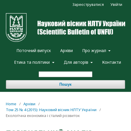
Зареєструватися
Увійти
Поточний випуск
Архіви
Про журнал
Етика та політики
Для авторів
Контакти
Пошук
Home
/
Архіви
/
Том 25 № 4 (2015): Науковий вісник НЛТУ України
/
Екологічна економіка і сталий розвиток