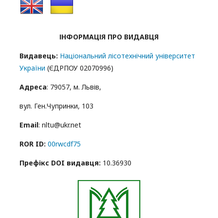
ІНФОРМАЦІЯ ПРО ВИДАВЦЯ
Видавець:
Національний лісотехнічний університет
України
(ЄДРПОУ 02070996)
Адреса
: 79057, м. Львів,
вул. Ген.Чупринки, 103
Email
: nltu@ukr.net
ROR ID:
00rwcdf75
Префікс DOI видавця:
10.36930