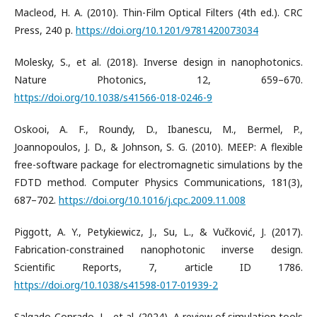
Macleod, H. A. (2010). Thin-Film Optical Filters (4th ed.). CRC
Press, 240 p.
https://doi.org/10.1201/9781420073034
Molesky, S., et al. (2018). Inverse design in nanophotonics.
Nature Photonics, 12, 659–670.
https://doi.org/10.1038/s41566-018-0246-9
Oskooi, A. F., Roundy, D., Ibanescu, M., Bermel, P.,
Joannopoulos, J. D., & Johnson, S. G. (2010). MEEP: A flexible
free-software package for electromagnetic simulations by the
FDTD method. Computer Physics Communications, 181(3),
687–702.
https://doi.org/10.1016/j.cpc.2009.11.008
Piggott, A. Y., Petykiewicz, J., Su, L., & Vučković, J. (2017).
Fabrication-constrained nanophotonic inverse design.
Scientific Reports, 7, article ID 1786.
https://doi.org/10.1038/s41598-017-01939-2
Salgado-Conrado, L., et al. (2024). A review of simulation tools