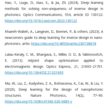
Hao, Y., Liuge, D., Xiao, X., & Jia, Zh. (2024). Deep learning
methods for solving non-uniqueness of inverse design in
photonics. Optics Communications, 554, article ID 130122.
https://doi.org/10.1016/j.optcom.2023.130122
Khaireh-Walieh, A., Langevin, D., Bennet, P., & others. (2023). A
newcomers guide to deep learning for inverse design in nano-
photonics. arXiv.
https://doi.org/10.48550/arXiv.2307.08618
Lalau-Keraly, C. M., Bhargava, S., Miller, O. D., & Yablonovitch,
E. (2013). Adjoint shape optimization applied to
electromagnetic design. Optics Express, 21, 21693–21701.
https://doi.org/10.1364/OE.21.021693
Ma, W., Liu, Z., Kudyshev, Z. A., Boltasseva, A., Cai, W., & Liu, Y.
(2020). Deep learning for the design of nanophotonic
structures. Nature Photonics, 14(2), 77–90.
https://doi.org/10.1038/s41566-020-0685-y