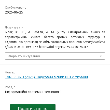
Опубліковано
2026-06-25
Як цитувати
Білак, Ю. Ю., & Реблян, А. М. (2026). Спектральний аналіз та
параметричний синтез багатошарових оптичних структур з
адаптивною організацією обчислювальних процесів.
Scientific Bulletin
of UNFU
,
36
(3), 169–179. https://doi.org/10.36930/40360318
Формати цитування
Номер
Том 36 № 3 (2026): Науковий вісник НЛТУ України
Розділ
Інформаційні системи і технології
Подати статтю