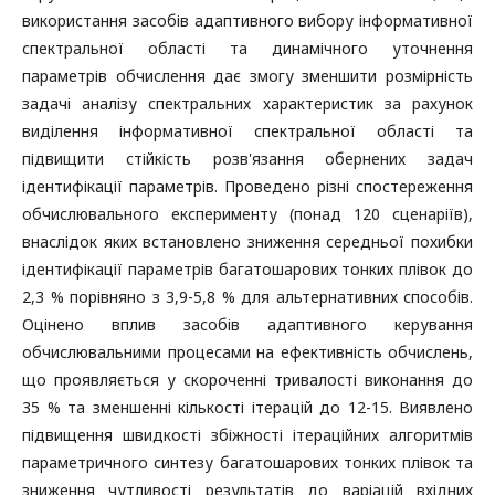
використання засобів адаптивного вибору інформативної
спектральної області та динамічного уточнення
параметрів обчислення дає змогу зменшити розмірність
задачі аналізу спектральних характеристик за рахунок
виділення інформативної спектральної області та
підвищити стійкість розв'язання обернених задач
ідентифікації параметрів. Проведено різні спостереження
обчислювального експерименту (понад 120 сценаріїв),
внаслідок яких встановлено зниження середньої похибки
ідентифікації параметрів багатошарових тонких плівок до
2,3 % порівняно з 3,9-5,8 % для альтернативних способів.
Оцінено вплив засобів адаптивного керування
обчислювальними процесами на ефективність обчислень,
що проявляється у скороченні тривалості виконання до
35 % та зменшенні кількості ітерацій до 12-15. Виявлено
підвищення швидкості збіжності ітераційних алгоритмів
параметричного синтезу багатошарових тонких плівок та
зниження чутливості результатів до варіацій вхідних