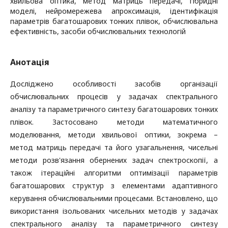
хвильова оптика, метод матриць передачі, гібридні
моделі, нейромережева апроксимація, ідентифікація
параметрів багатошарових тонких плівок, обчислювальна
ефективність, засоби обчислювальних технологій
Анотація
Досліджено особливості засобів організації
обчислювальних процесів у задачах спектрального
аналізу та параметричного синтезу багатошарових тонких
плівок. Застосовано методи математичного
моделювання, методи хвильової оптики, зокрема –
метод матриць передачі та його узагальнення, чисельні
методи розв'язання обернених задач спектроскопії, а
також ітераційні алгоритми оптимізації параметрів
багатошарових структур з елементами адаптивного
керування обчислювальними процесами. Встановлено, що
використання ізольованих чисельних методів у задачах
спектрального аналізу та параметричного синтезу