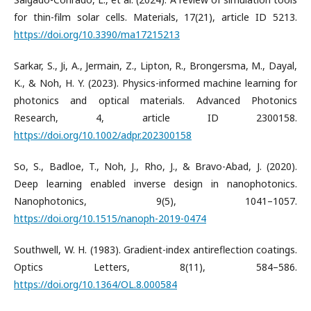
for thin-film solar cells. Materials, 17(21), article ID 5213.
https://doi.org/10.3390/ma17215213
Sarkar, S., Ji, A., Jermain, Z., Lipton, R., Brongersma, M., Dayal,
K., & Noh, H. Y. (2023). Physics-informed machine learning for
photonics and optical materials. Advanced Photonics
Research, 4, article ID 2300158.
https://doi.org/10.1002/adpr.202300158
So, S., Badloe, T., Noh, J., Rho, J., & Bravo-Abad, J. (2020).
Deep learning enabled inverse design in nanophotonics.
Nanophotonics, 9(5), 1041–1057.
https://doi.org/10.1515/nanoph-2019-0474
Southwell, W. H. (1983). Gradient-index antireflection coatings.
Optics Letters, 8(11), 584–586.
https://doi.org/10.1364/OL.8.000584