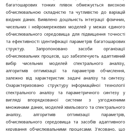
багатошарових тонких плівок обмежується високою
обчислювальною складністю та чутливістю до варіацій
вхідних даних. Виявлено доцільність інтеграції фізичних,
чисельних і нейромережевих моделей у межах єдиного
обчислювального середовища для підвищення точності
та ефективності ідентифікації параметрів багатошарових
структур. Запропоновано засоби організації
обчислювальних процесів, що забезпечують адаптивний
вибір чисельних моделей спектрального аналізу,
алгоритмів оптимізації та параметрів обчислення,
залежно від характеристик задачі аналізу та синтезу.
Охарактеризовано структуру інформаційної технології
спектрального аналізу та параметричного синтезу у
вигляді впорядкованої системи з узгодженими
множинами даних, моделей хвильового та спектрального
аналізу, алгоритмів оптимізації параметрів,
обчислювального середовища та засобів адаптивного
керування обчислювальними процесами. З'ясовано, що