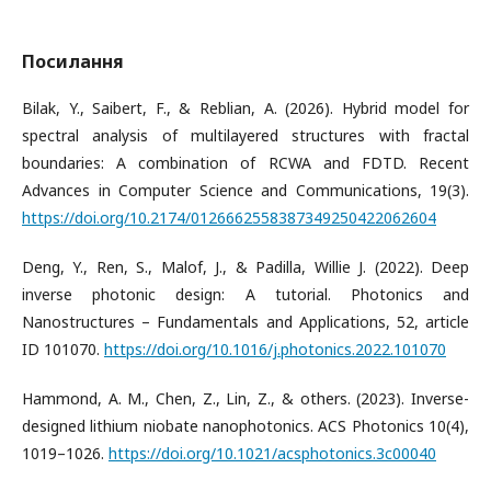
Посилання
Bilak, Y., Saibert, F., & Reblian, A. (2026). Hybrid model for
spectral analysis of multilayered structures with fractal
boundaries: A combination of RCWA and FDTD. Recent
Advances in Computer Science and Communications, 19(3).
https://doi.org/10.2174/0126662558387349250422062604
Deng, Y., Ren, S., Malof, J., & Padilla, Willie J. (2022). Deep
inverse photonic design: A tutorial. Photonics and
Nanostructures – Fundamentals and Applications, 52, article
ID 101070.
https://doi.org/10.1016/j.photonics.2022.101070
Hammond, A. M., Chen, Z., Lin, Z., & others. (2023). Inverse-
designed lithium niobate nanophotonics. ACS Photonics 10(4),
1019–1026.
https://doi.org/10.1021/acsphotonics.3c00040