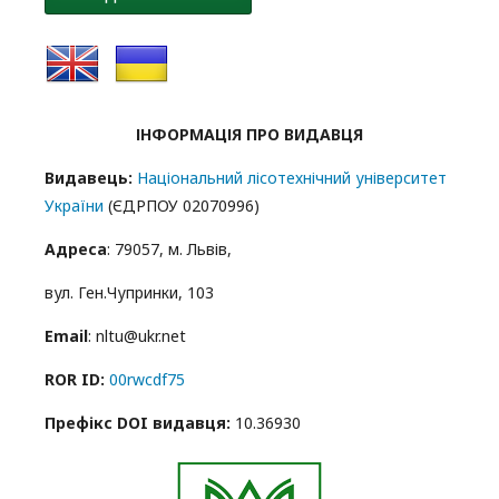
ІНФОРМАЦІЯ ПРО ВИДАВЦЯ
Видавець:
Національний лісотехнічний університет
України
(ЄДРПОУ 02070996)
Адреса
: 79057, м. Львів,
вул. Ген.Чупринки, 103
Email
: nltu@ukr.net
ROR ID:
00rwcdf75
Префікс DOI видавця:
10.36930