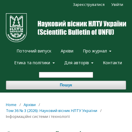
Зареєструватися
Увійти
Поточний випуск
Архіви
Про журнал
Етика та політики
Для авторів
Контакти
Пошук
Home
/
Архіви
/
Том 36 № 3 (2026): Науковий вісник НЛТУ України
/
Інформаційні системи і технології