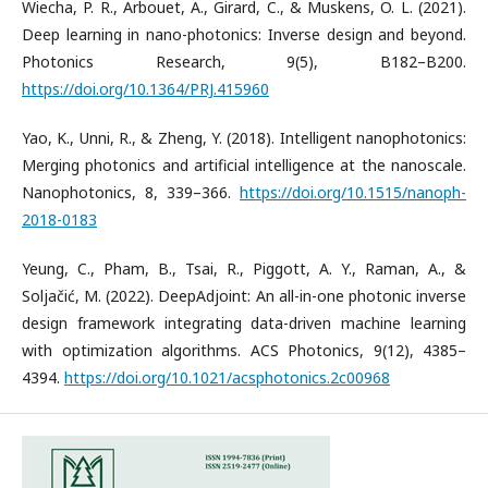
Wiecha, P. R., Arbouet, A., Girard, C., & Muskens, O. L. (2021).
Deep learning in nano-photonics: Inverse design and beyond.
Photonics Research, 9(5), B182–B200.
https://doi.org/10.1364/PRJ.415960
Yao, K., Unni, R., & Zheng, Y. (2018). Intelligent nanophotonics:
Merging photonics and artificial intelligence at the nanoscale.
Nanophotonics, 8, 339–366.
https://doi.org/10.1515/nanoph-
2018-0183
Yeung, C., Pham, B., Tsai, R., Piggott, A. Y., Raman, A., &
Soljačić, M. (2022). DeepAdjoint: An all-in-one photonic inverse
design framework integrating data-driven machine learning
with optimization algorithms. ACS Photonics, 9(12), 4385–
4394.
https://doi.org/10.1021/acsphotonics.2c00968