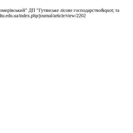
имирівський" ДП "Гутянське лісове господарство&quot; та
.edu.ua/index.php/journal/article/view/2202