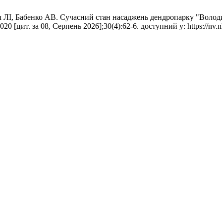
ч ЛІ, Бабенко АВ. Сучасний стан насаджень дендропарку "Волод
цит. за 08, Серпень 2026];30(4):62-6. доступний у: https://nv.nltu