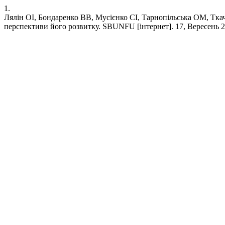
1.
Лялін ОІ, Бондаренко ВВ, Мусієнко СІ, Тарнопільська ОМ, Тка
перспективи його розвитку. SBUNFU [інтернет]. 17, Вересень 2020 [