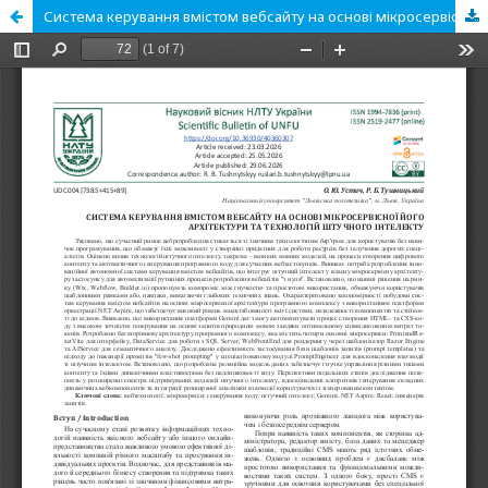
Система керування вмістом вебсайту на основі мікросервісної його архітектури та технологій штучного інтелекту