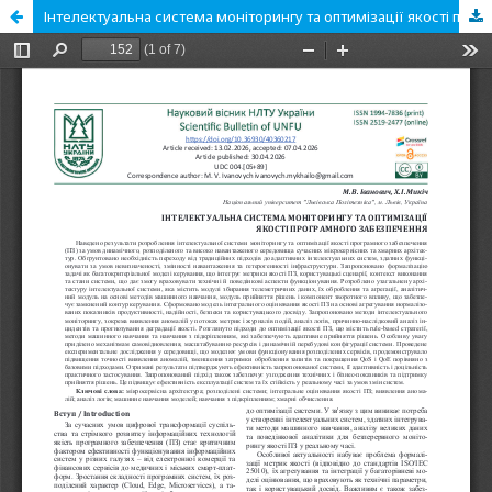
Інтелектуальна система моніторингу та оптимізації якості програмного забезпечення