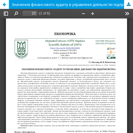
Значення фінансового аудиту в управлінні діяльністю підприємства